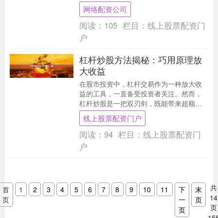
如何选择一家既安全又高效的平台，成为
网络配资公司
投资者首先需要解....
阅读：
105
栏目：
线上股票配资门
户
杠杆炒股方法揭秘：巧用原理放
大收益
在股市投资中，杠杆交易作为一种放大收
益的工具，一直备受投资者关注。然而，
杠杆炒股是一把双刃剑，既能带来超额回
报，也可能放大亏损。本文将深入解析杠
线上股票配资门户
杆炒股的原理与方....
阅读：
94
栏目：
线上股票配资门
户
共
首
1
2
3
4
5
6
7
8
9
10
11
下
末
14
页
一
页
页
页
15