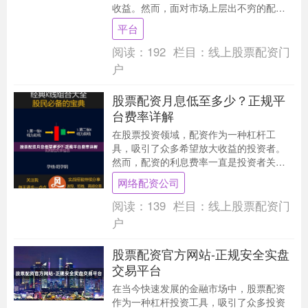
收益。然而，面对市场上层出不穷的配资
平台，如何选择一个**正规安全、快速入金
平台
**的股票配....
阅读：
192
栏目：
线上股票配资门
户
股票配资月息低至多少？正规平
台费率详解
在股票投资领域，配资作为一种杠杆工
具，吸引了众多希望放大收益的投资者。
然而，配资的利息费率一直是投资者关注
的焦点。本文将详细解析股票配资的月息
网络配资公司
水平，并深入探讨正....
阅读：
139
栏目：
线上股票配资门
户
股票配资官方网站-正规安全实盘
交易平台
在当今快速发展的金融市场中，股票配资
作为一种杠杆投资工具，吸引了众多投资