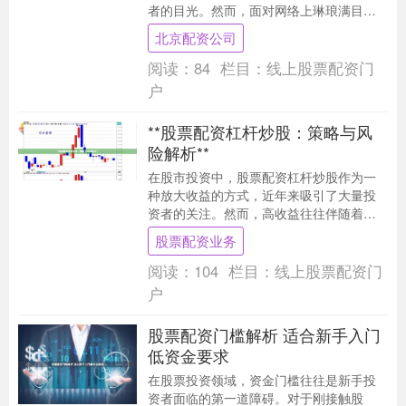
者的目光。然而，面对网络上琳琅满目的
配资平台，如何选择一家正规安全、实盘
北京配资公司
交易的官方网站，....
阅读：
84
栏目：
线上股票配资门
户
**股票配资杠杆炒股：策略与风
险解析**
在股市投资中，股票配资杠杆炒股作为一
种放大收益的方式，近年来吸引了大量投
资者的关注。然而，高收益往往伴随着高
风险。本文将从策略与风险两个维度，系
股票配资业务
统解析配资杠杆炒....
阅读：
104
栏目：
线上股票配资门
户
股票配资门槛解析 适合新手入门
低资金要求
在股票投资领域，资金门槛往往是新手投
资者面临的第一道障碍。对于刚接触股