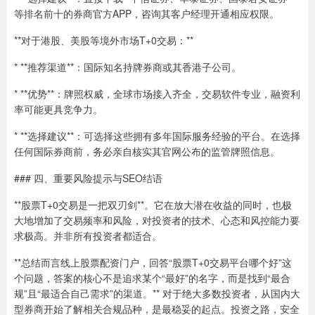
等排名前十的券商官方APP，咨询其客户经理开通相应权限。
**对于港股、美股等境外市场T+0交易：**
* **推荐渠道**：国际知名持牌券商或其香港子公司。
* **优势**：牌照权威，全球市场接入齐全，交易软件专业，融资利
率可能更具竞争力。
* **选择建议**：可选择这些拥有多年国际服务经验的平台。在选择
任何国际券商前，务必亲自核实其官网公布的监管牌照信息。
### 四、重要风险提示与SEO结语
**股票T+0交易是一把双刃剑**。它在放大潜在收益的同时，也极
大地增加了交易频率和风险，对投资者的技术、心态和风控能力要
求极高。并非所有投资者都适合。
**总结而言线上股票配资门户，回答“股票T+0交易平台哪个好”这
个问题，答案的核心不是追求某个“最好”的名字，而是找到“最合
规”且“最适合自己需求”的渠道。** 对于绝大多数投资者，从国内大
型券商开始了解相关合规品种，是最稳妥的起点。投资之路，安全