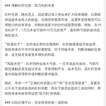
### 理解杠杆交易：双刃剑的本质
杠杆交易，顾名思义，就是通过借入资金来扩大投资规模，以期获
得远超本金投入的收益。在期货和股票市场，这通常意味着您可以
用较少的自有资金，控制价值更大的合约或股票份额。例如，在10
倍杠杆下，1万元本金可操作10万元的资产，盈利和亏损的波动也
相应放大。
**机遇在于**：当市场走势符合预期时，杠杆能显著提升收益率，
使投资者在牛市中快速积累财富。对于经验丰富、判断准确的交易
者，这无疑是加速资本增长的利器。
**风险并存**：杠杆同样会放大亏损。一旦市场反向波动，亏损可
能迅速触及甚至超过本金，导致强制平仓，血本无归。高杠杆意味
着对风险管理和市场判断的要求极高。
因此，寻求一个**正规杠杆炒股公司**和**安全投资渠道**，首要意
义不在于提供多高的杠杆倍数，而在于能否在提供工具的同时，帮
助投资者有效管理这把“双刃剑”的风险。
### 识别正规平台：安全投资的第一道防线