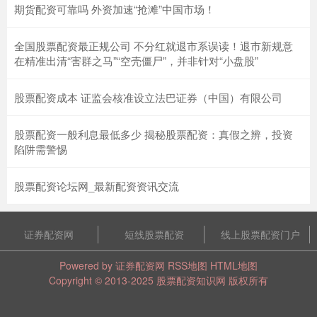
期货配资可靠吗 外资加速“抢滩”中国市场！
全国股票配资最正规公司 不分红就退市系误读！退市新规意
在精准出清“害群之马”“空壳僵尸”，并非针对“小盘股”
股票配资成本 证监会核准设立法巴证券（中国）有限公司
股票配资一般利息最低多少 揭秘股票配资：真假之辨，投资
陷阱需警惕
股票配资论坛网_最新配资资讯交流
证券配资网
短线股票配资
线上股票配资门户
Powered by
证券配资网
RSS地图
HTML地图
Copyright
© 2013-2025
股票配资知识网
版权所有